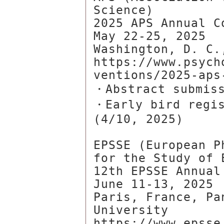
Science)

2025 APS Annual Co
May 22-25, 2025

Washington, D. C.,
https://www.psych
ventions/2025-aps
・Abstract submiss
・Early bird regis
(4/10, 2025)

EPSSE (European P
for the Study of E
12th EPSSE Annual
June 11-13, 2025

Paris, France, Pa
University

https://www.epsse