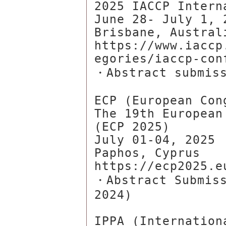
2025 IACCP Intern
June 28- July 1, 2
Brisbane, Australi
https://www.iaccp
egories/iaccp-conf
・Abstract submiss
ECP (European Con
The 19th European
(ECP 2025)

July 01-04, 2025

Paphos, Cyprus

https://ecp2025.eu
・Abstract Submiss
2024)

IPPA (Internation