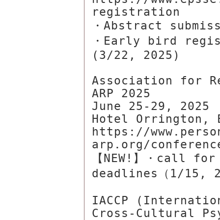
registration

・Abstract submiss
・Early bird regis
(3/22, 2025)

Association for R
ARP 2025

June 25-29, 2025

Hotel Orrington, 
https://www.perso
arp.org/conference
【NEW!】・call for 
deadlines（1/15, 2
IACCP (Internatio
Cross-Cultural Psy