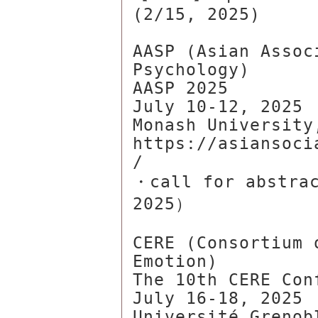
(2/15, 2025)

AASP (Asian Assoc
Psychology)

AASP 2025

July 10-12, 2025

Monash University,
https://asiansoci
/

・call for abstrac
2025）

CERE (Consortium 
Emotion)

The 10th CERE Conf
July 16-18, 2025

Université Grenob