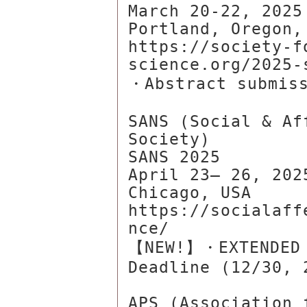
March 20-22, 2025

Portland, Oregon, 
https://society-f
science.org/2025-
・Abstract submiss
SANS (Social & Af
Society)

SANS 2025

April 23– 26, 2025
Chicago, USA

https://socialaff
nce/

【NEW!】・EXTENDED A
Deadline (12/30, 2
APS (Association 