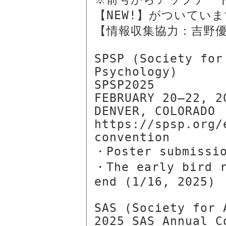
【NEW!】がついていま
【情報収集協力：吉野優
SPSP (Society for
Psychology)

SPSP2025

FEBRUARY 20–22, 20
DENVER, COLORADO

https://spsp.org/
convention

・Poster submissio
・The early bird r
end (1/16, 2025)

SAS (Society for 
2025 SAS Annual Co