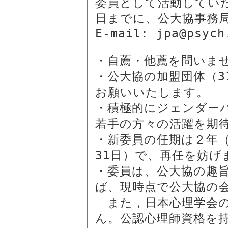
委員として活動していた
日までに、公大協事務局
E-mail: jpa@psych.
・自薦・他薦を問いませ
・公大協の加盟団体（3
お願いいたします。

・積極的にジェンダー
若手の方々の活躍を期待
・新委員の任期は２年（2
31日）で、再任を妨げ
・委員は、公大協の趣
ば、現時点で公大協の会
　また，日本心理学会
ん。公認心理師資格を持